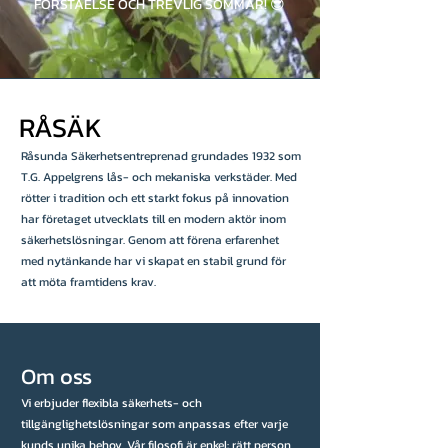
FÖRSTÅELSE OCH TREVLIG SOMMAR! 😎
RÅSÄK
Råsunda Säkerhetsentreprenad grundades 1932 som
T.G. Appelgrens lås- och mekaniska verkstäder. Med
rötter i tradition och ett starkt fokus på innovation
har företaget utvecklats till en modern aktör inom
säkerhetslösningar. Genom att förena erfarenhet
med nytänkande har vi skapat en stabil grund för
att möta framtidens krav.
Om oss
Vi erbjuder flexibla säkerhets- och
tillgänglighetslösningar som anpassas efter varje
kunds unika behov. Vår filosofi är enkel: rätt person