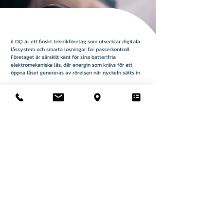
iLOQ är ett finskt teknikföretag som utvecklar digitala
låssystem och smarta lösningar för passerkontroll.
Företaget är särskilt känt för sina batterifria
elektromekaniska lås, där energin som krävs för att
öppna låset genereras av rörelsen när nyckeln sätts in.
iLOQ erbjuder både nyckelbaserade och mobilbaserade
system som används inom bostadsfastigheter,
kommersiella byggnader och kritisk infrastruktur. Genom
sin innovationsförmåga och internationella expansion
har iLOQ etablerat sig som en ledande aktör inom
säkerhetsteknik och utsågs till Årets Varumärke i Finland
2025.
Läs mer