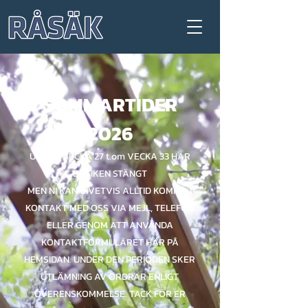
SOMMARTIDER
2026
UNDER VECKA 27 t.om VECKA 33 HAR
BUTIKEN STÄNGT
MEN NI KAN GIVETVIS ALLTID KOMMA I
KONTAKT MED OSS VIA MEJL, TELEFON
ELLER GENOM ATT ANVÄNDA
KONTAKTFORMULÄRET HÄR PÅ
HEMSIDAN. UNDER DEN PERIODEN SKER
UTLÄMNING AV ORDRAR ENLIGT
ÖVERENSKOMMELSE. TACK FÖR ER